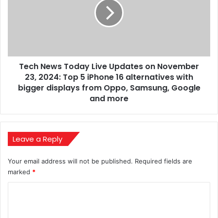
as
Live
Surgeon
Updates
General
on
November
23,
2024:
Tech News Today Live Updates on November
Top
5
23, 2024: Top 5 iPhone 16 alternatives with
iPhone
bigger displays from Oppo, Samsung, Google
16
and more
alternatives
with
bigger
displays
Leave a Reply
from
Oppo,
Your email address will not be published.
Required fields are
Samsung,
marked
*
Google
and
C
more
o