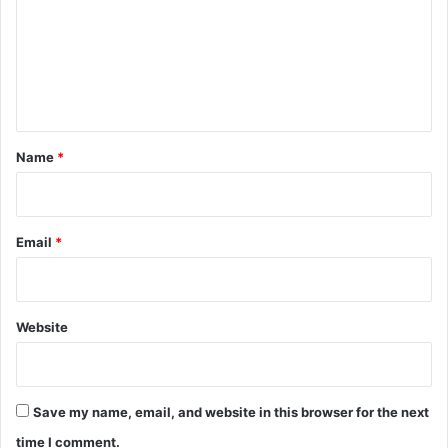
m
m
e
n
t
*
Name
*
Email
*
Website
Save my name, email, and website in this browser for the next
time I comment.