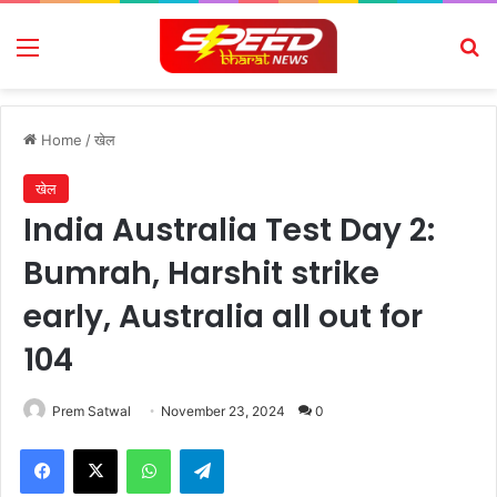
Menu
Se
Home
/
खेल
खेल
India Australia Test Day 2:
Bumrah, Harshit strike
early, Australia all out for
104
Prem Satwal
November 23, 2024
0
Facebook
X
WhatsApp
Telegram