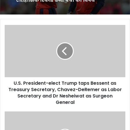
ऐतिहासिक रिकॉर्ड बना चर्चा का विषय
U.S.
President-
elect
Trump
taps
Bessent
as
Treasury
Secretary,
U.S. President-elect Trump taps Bessent as
Chavez-
DeRemer
Treasury Secretary, Chavez-DeRemer as Labor
as
Secretary and Dr Nesheiwat as Surgeon
Labor
General
Secretary
and
Tech
Dr
News
Nesheiwat
Today