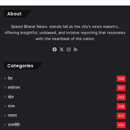
About
Speed Bharat News. stands tall as the city's news maestro,
offering insightful, unbiased, and incisive reporting that resonates
with the heartbeat of the nation
Facebook
X
Instagram
RSS
Categories
देश
588
मनोरंजन
557
खेल
463
राज्य
458
व्यापार
452
राजनीति
450