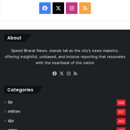
Facebook
X
Instagram
RSS
About
Speed Bharat News. stands tall as the city's news maestro,
offering insightful, unbiased, and incisive reporting that resonates
with the heartbeat of the nation
Facebook
X
Instagram
RSS
Categories
देश
588
मनोरंजन
557
खेल
463