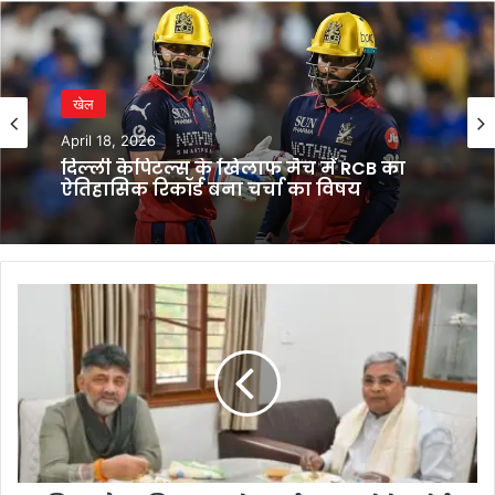
खेल
April 18, 2026
दिल्ली कैपिटल्स के खिलाफ मैच में RCB का
ऐतिहासिक रिकॉर्ड बना चर्चा का विषय
सिद्धारमैया-
शिवकुमार
ने
जताई
एकता,
बोले-
कोई
मतभेद
नहीं