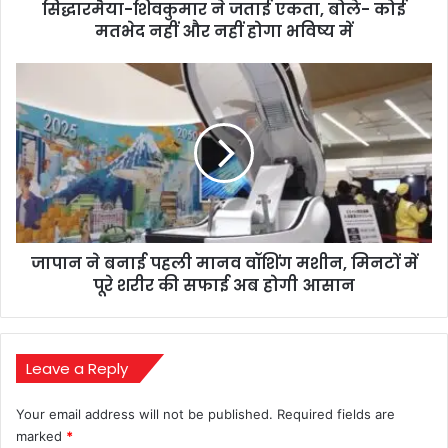
सिद्धारमैया-शिवकुमार ने जताई एकता, बोले- कोई
और
नहीं
मतभेद नहीं और नहीं होगा भविष्य में
होगा
भविष्य
जापान
में
ने
बनाई
पहली
मानव
वॉशिंग
मशीन,
मिनटों
में
जापान ने बनाई पहली मानव वॉशिंग मशीन, मिनटों में
पूरे
शरीर
पूरे शरीर की सफाई अब होगी आसान
की
सफाई
अब
होगी
Leave a Reply
आसान
Your email address will not be published.
Required fields are
marked
*