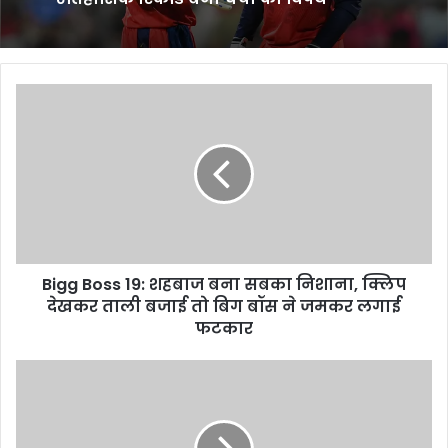
Bigg
Boss
19:
शहबाज
बना
सबका
निशाना,
क्लिप
देखकर
Bigg Boss 19: शहबाज बना सबका निशाना, क्लिप
ताली
बजाई
देखकर ताली बजाई तो बिग बॉस ने जमकर लगाई
तो
फटकार
बिग
बॉस
iPhone
ने
16
जमकर
Pro
लगाई
Max