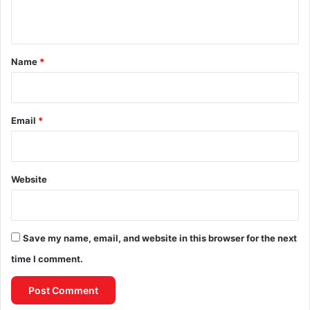
n
t
*
Name
*
Email
*
Website
Save my name, email, and website in this browser for the next
time I comment.