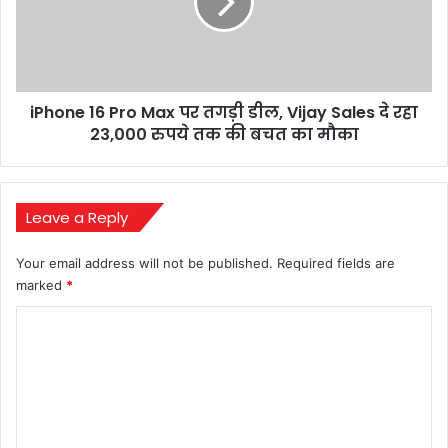
फटकार
पर
तगड़ी
डील,
Vijay
Sales
iPhone 16 Pro Max पर तगड़ी डील, Vijay Sales दे रहा
दे
रहा
23,000 रुपये तक की बचत का मौका
23,000
रुपये
तक
की
Leave a Reply
बचत
का
Your email address will not be published.
Required fields are
मौका
marked
*
C
o
m
m
e