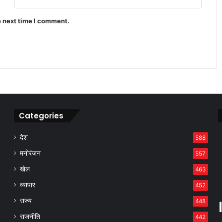
e next time I comment.
असम सरकार का बड़ा फैसला, बहुविवाह करने
वाले सरकारी कर्मचारियों पर होगी सख्त कार्रवाई
Categories
देश
588
मनोरंजन
557
खेल
463
व्यापार
452
राज्य
448
राजनीति
442