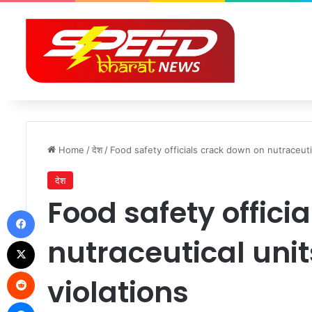
Home
/
देश
/
Food safety officials crack down on nutraceutic
देश
Food safety offici
Facebook
nutraceutical unit
X
Reddit
violations
Messenger