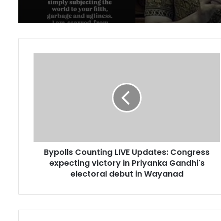
Bypolls
Counting
LIVE
Updates:
Congress
expecting
victory
in
Priyanka
Bypolls Counting LIVE Updates: Congress
Gandhi's
electoral
expecting victory in Priyanka Gandhi's
debut
electoral debut in Wayanad
in
Wayanad