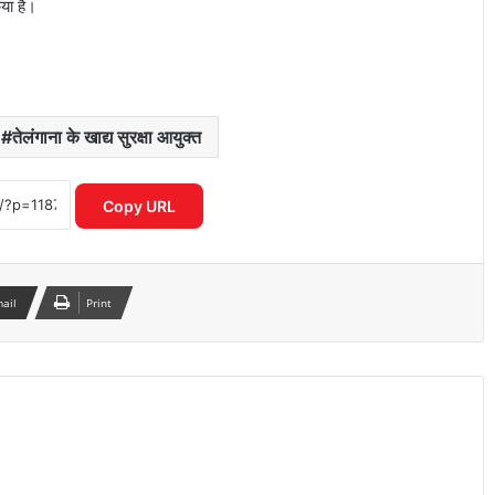
या है।
तेलंगाना के खाद्य सुरक्षा आयुक्त
जींद से देश की पहली हाइड्रोजन ट्रेन को हरी झंडी
दिखाएंगे पीएम मोदी, तैयारियां तेज
Copy URL
भारत-पाक बैकडोर बातचीत पर विदेश मंत्रालय
का बड़ा बयान, विक्रम मिस्री ने किया रुख साफ
mail
Print
ओडिशा की नई स्कूली किताब में ‘निंबूड़ा-
निंबूड़ा’ से विवाद, पाठ्यक्रम की गुणवत्ता पर फिर
उठे सवाल
वक्फ संपत्तियों के UMEED पोर्टल पर रजिस्ट्रेशन
की अंतिम तारीख 30 जून, लाखों रिकॉर्ड अभी भी
प्रक्रिया में