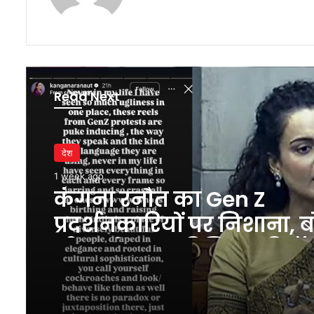
Read Next
देश
1 week ago
कंगना रनौत का Gen Z
प्रदर्शनकारियों पर निशाना, 
‘रील्स देखकर डिजिटल डिटॉ
जरूरत पड़ गई’