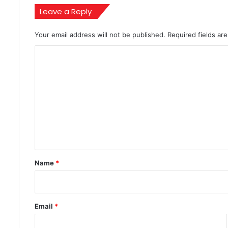
Leave a Reply
Your email address will not be published.
Required fields a
C
o
m
m
e
n
t
*
Name
*
Email
*