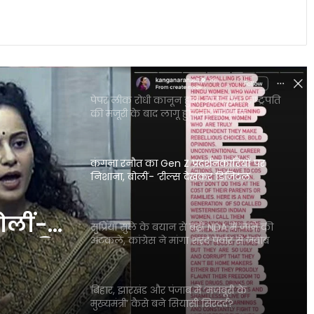
कैलाश मानसरोवर यात्रा में अटके 52 भारतीय,
विदेश मंत्रालय ने जारी की अहम एडवाइजरी
पेपर लीक रोधी कानून हुआ और सख्त, राष्ट्रपति
की मंजूरी के बाद लागू हुए नए प्रावधान
कंगना रनौत का Gen Z प्रदर्शनकारियों पर
निशाना, बोलीं- ‘रील्स देखकर डिजिटल
डिटॉक्स की जरूरत पड़ गई’
बोलीं-
सुप्रिया सुले के बयान से बढ़ीं NDA में जाने की
अटकलें, कांग्रेस ने मांगा शरद पवार से जवाब
क्स की
बिहार, झारखंड और पंजाब में ‘मजबूरी के
मुख्यमंत्री’ कैसे बने सियासी सिरदर्द?