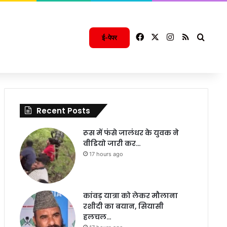
Facebook
X
Instagram
RSS
Searc
ई-पेपर
Recent Posts
रूस में फंसे जालंधर के युवक ने
वीडियो जारी कर…
17 hours ago
कांवड़ यात्रा को लेकर मौलाना
रशीदी का बयान, सियासी
हलचल…