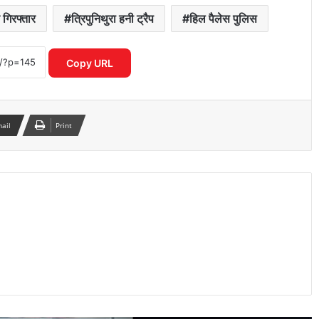
च गिरफ्तार
त्रिपुनिथुरा हनी ट्रैप
हिल पैलेस पुलिस
जींद से देश की पहली हाइड्रोजन ट्रेन को हरी झंडी
दिखाएंगे पीएम मोदी, तैयारियां तेज
Copy URL
भारत-पाक बैकडोर बातचीत पर विदेश मंत्रालय
का बड़ा बयान, विक्रम मिस्री ने किया रुख साफ
mail
Print
ओडिशा की नई स्कूली किताब में ‘निंबूड़ा-
निंबूड़ा’ से विवाद, पाठ्यक्रम की गुणवत्ता पर फिर
उठे सवाल
वक्फ संपत्तियों के UMEED पोर्टल पर रजिस्ट्रेशन
की अंतिम तारीख 30 जून, लाखों रिकॉर्ड अभी भी
प्रक्रिया में
कैलाश मानसरोवर यात्रा में अटके 52 भारतीय,
विदेश मंत्रालय ने जारी की अहम एडवाइजरी