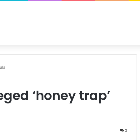
ala
eged ‘honey trap’
0