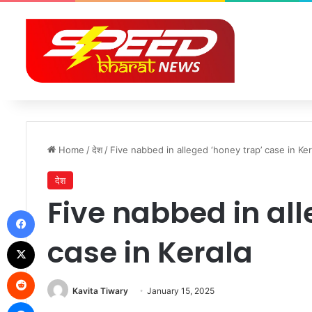
Home
/
देश
/
Five nabbed in alleged ‘honey trap’ case in Ker
देश
Five nabbed in all
Facebook
case in Kerala
X
Reddit
Kavita Tiwary
January 15, 2025
Messenger