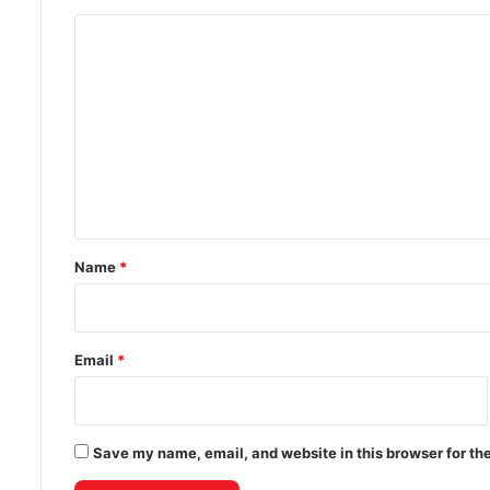
after
C
47
years
o
m
m
e
n
t
*
Name
*
Email
*
Save my name, email, and website in this browser for th