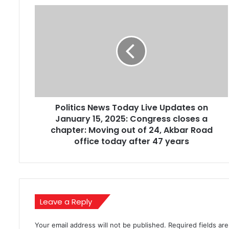
Politics
News
Today
Live
Updates
on
January
15,
2025:
Politics News Today Live Updates on
Congress
closes
January 15, 2025: Congress closes a
a
chapter: Moving out of 24, Akbar Road
chapter:
office today after 47 years
Moving
out
of
24,
Akbar
Leave a Reply
Road
office
today
Your email address will not be published.
Required fields a