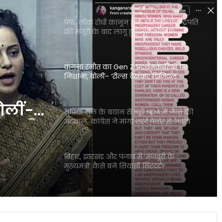
पेपर लीक रोधी कानून हुआ और सख्त, राष्ट्रपति
की मंजूरी के बाद लागू हुए नए प्रावधान
कंगना रनौत का Gen Z प्रदर्शनकारियों पर
निशाना, बोलीं- ‘रील्स देखकर डिजिटल
डिटॉक्स की जरूरत पड़ गई’
बोलीं-
सुप्रिया सुले के बयान से बढ़ीं NDA में जाने की
अटकलें, कांग्रेस ने मांगा शरद पवार से जवाब
क्स की
बिहार, झारखंड और पंजाब में ‘मजबूरी के
मुख्यमंत्री’ कैसे बने सियासी सिरदर्द?
असम सरकार का बड़ा फैसला, बहुविवाह करने
वाले सरकारी कर्मचारियों पर होगी सख्त कार्रवाई