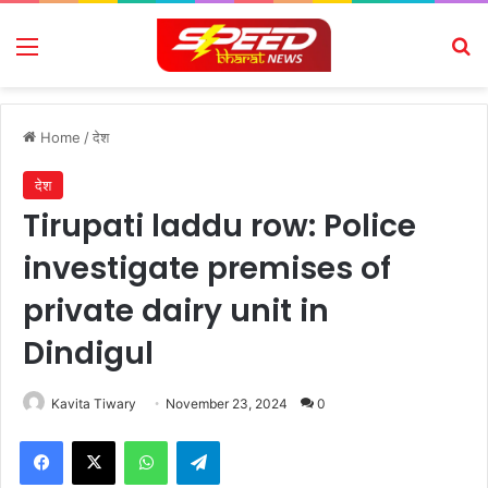
Menu
Se
Home
/
देश
देश
Tirupati laddu row: Police
investigate premises of
private dairy unit in
Dindigul
Kavita Tiwary
November 23, 2024
0
Facebook
X
WhatsApp
Telegram