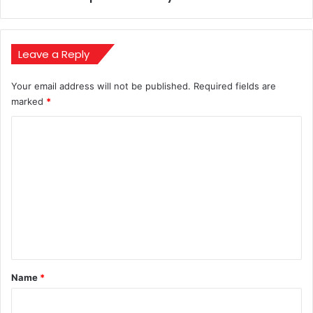
Leave a Reply
Your email address will not be published.
Required fields are
marked
*
C
o
m
m
e
n
t
*
Name
*