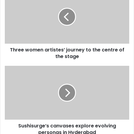
artistes’
journey
to
the
centre
of
the
Three women artistes’ journey to the centre of
stage
the stage
Sushisurge’s
canvases
explore
evolving
personas
in
Hyderabad
Sushisurge’s canvases explore evolving
personas in Hyderabad