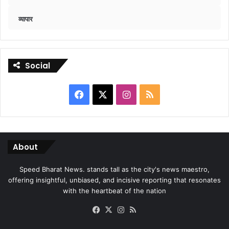
व्यापार
Social
Facebook
X
Instagram
RSS
About
Speed Bharat News. stands tall as the city's news maestro,
offering insightful, unbiased, and incisive reporting that resonates
with the heartbeat of the nation
Facebook
X
Instagram
RSS