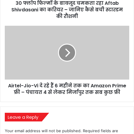
30 फ्लॉप फिल्मों के बावजूद चमकता रहा Aftab
का
करियर
Shivdasani का करियर – जानिए कैसे बची स्टारडम
–
की रौशनी
जानिए
कैसे
Airtel-
बची
Jio-
स्टारडम
Vi
की
दे
रौशनी
रहे
हैं
6
महीने
तक
Airtel-Jio-Vi दे रहे हैं 6 महीने तक का Amazon Prime
का
Amazon
फ्री – पंचायत 4 से लेकर मिर्जापुर तक सब कुछ फ्री
Prime
फ्री
–
पंचायत
Leave a Reply
4
से
Your email address will not be published.
Required fields are