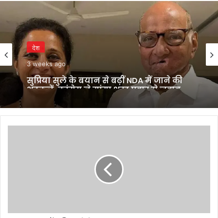
देश
3 weeks ago
सुप्रिया सुले के बयान से बढ़ीं NDA में जाने की
अटकलें, कांग्रेस ने मांगा शरद पवार से जवाब
30
फ्लॉप
फिल्मों
के
बावजूद
चमकता
रहा
Aftab
Shivdasani