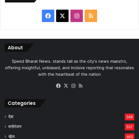
Facebook
X
Instagram
RSS
About
Speed Bharat News. stands tall as the city's news maestro,
offering insightful, unbiased, and incisive reporting that resonates
with the heartbeat of the nation
Facebook
X
Instagram
RSS
Categories
देश
588
मनोरंजन
557
खेल
463