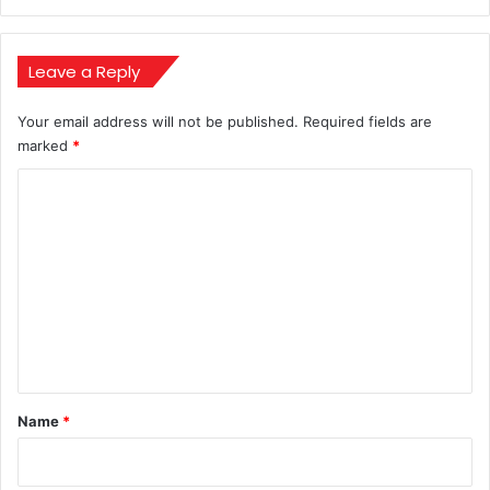
छीना
उसी
ने
रच
Leave a Reply
दिया
इतिहास!
Your email address will not be published.
Required fields are
marked
*
C
o
m
m
e
n
t
*
Name
*