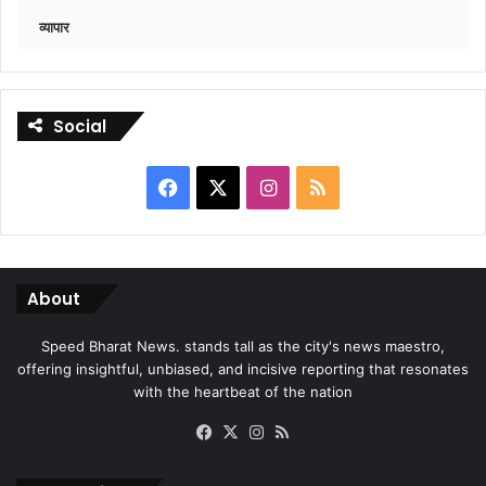
व्यापार
Social
Facebook
X
Instagram
RSS
About
Speed Bharat News. stands tall as the city's news maestro,
offering insightful, unbiased, and incisive reporting that resonates
with the heartbeat of the nation
Facebook
X
Instagram
RSS