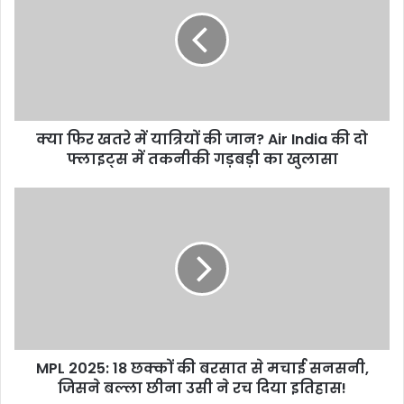
खतरे
में
यात्रियों
की
जान?
Air
India
क्या फिर खतरे में यात्रियों की जान? Air India की दो
की
दो
फ्लाइट्स में तकनीकी गड़बड़ी का खुलासा
फ्लाइट्स
में
MPL
तकनीकी
2025:
गड़बड़ी
18
का
छक्कों
खुलासा
की
बरसात
से
मचाई
सनसनी,
MPL 2025: 18 छक्कों की बरसात से मचाई सनसनी,
जिसने
बल्ला
जिसने बल्ला छीना उसी ने रच दिया इतिहास!