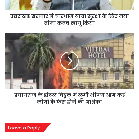
लिए
नया
उत्तराखंड सरकार ने चारधाम यात्रा सुरक्षा के लिए नया
बीमा
कवच
बीमा कवच लागू किया
लागू
किया
प्रयागराज
के
होटल
विट्ठल
में
लगी
भीषण
आग
कई
प्रयागराज के होटल विट्ठल में लगी भीषण आग कई
लोगों
के
लोगों के फंसे होने की आशंका
फंसे
होने
की
आशंका
Leave a Reply