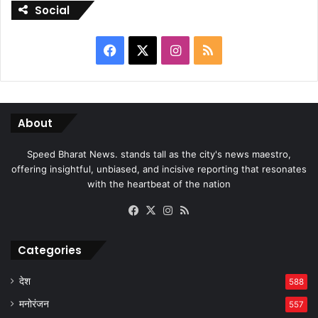
Social
Facebook
X
Instagram
RSS
About
Speed Bharat News. stands tall as the city's news maestro,
offering insightful, unbiased, and incisive reporting that resonates
with the heartbeat of the nation
Facebook
X
Instagram
RSS
Categories
देश
588
मनोरंजन
557