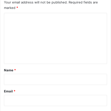
Your email address will not be published.
Required fields are
marked
*
C
o
m
m
e
n
t
*
Name
*
Email
*