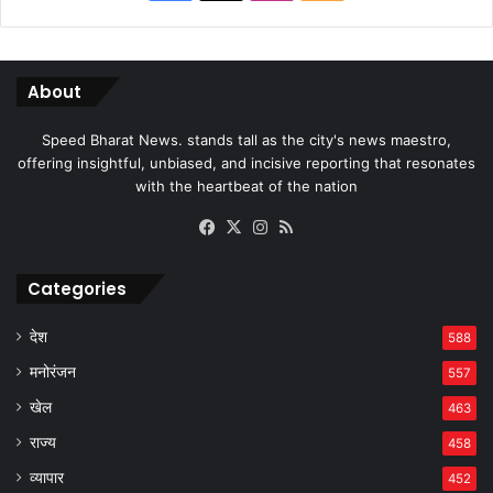
About
Speed Bharat News. stands tall as the city's news maestro,
offering insightful, unbiased, and incisive reporting that resonates
with the heartbeat of the nation
Facebook
X
Instagram
RSS
Categories
देश
588
मनोरंजन
557
खेल
463
राज्य
458
व्यापार
452