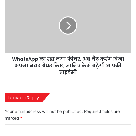
और
WhatsApp
शिक्षा
ला
में
रहा
बनाई
नया
पहचान
फीचर,
अब
चैट
करेंगे
बिना
WhatsApp ला रहा नया फीचर, अब चैट करेंगे बिना
अपना
नंबर
अपना नंबर शेयर किए, जानिए कैसे बढ़ेगी आपकी
शेयर
प्राइवेसी
किए,
जानिए
कैसे
बढ़ेगी
Leave a Reply
आपकी
प्राइवेसी
Your email address will not be published.
Required fields are
marked
*
C