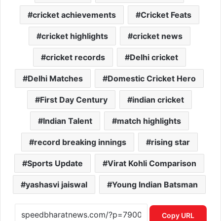
cricket achievements
Cricket Feats
cricket highlights
cricket news
cricket records
Delhi cricket
Delhi Matches
Domestic Cricket Hero
First Day Century
indian cricket
Indian Talent
match highlights
record breaking innings
rising star
Sports Update
Virat Kohli Comparison
yashasvi jaiswal
Young Indian Batsman
Copy URL