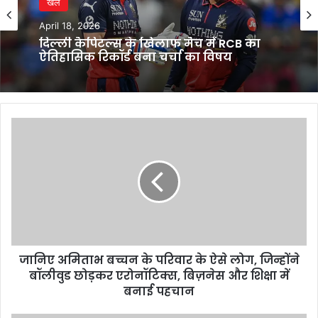
खेल
April 18, 2026
दिल्ली कैपिटल्स के खिलाफ मैच में RCB का
ऐतिहासिक रिकॉर्ड बना चर्चा का विषय
जानिए
अमिताभ
बच्चन
के
परिवार
के
ऐसे
लोग,
जिन्होंने
जानिए अमिताभ बच्चन के परिवार के ऐसे लोग, जिन्होंने
बॉलीवुड
छोड़कर
बॉलीवुड छोड़कर एरोनॉटिक्स, बिज़नेस और शिक्षा में
एरोनॉटिक्स,
बनाई पहचान
बिज़नेस