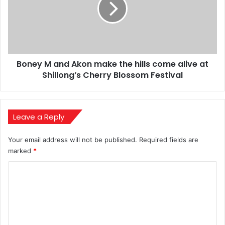
make
the
hills
come
alive
Boney M and Akon make the hills come alive at
at
Shillong’s
Shillong’s Cherry Blossom Festival
Cherry
Blossom
Festival
Leave a Reply
Your email address will not be published.
Required fields are
marked
*
C
o
m
m