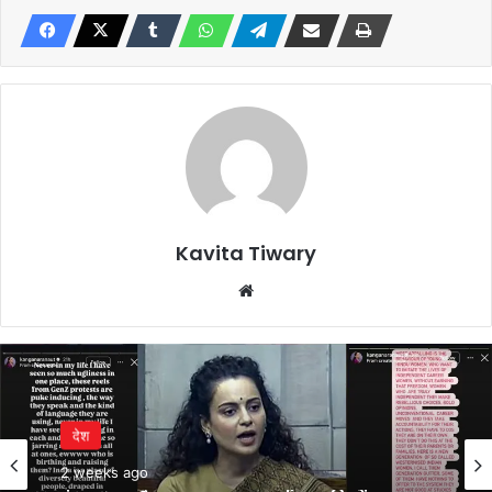
Kavita Tiwary
Website
देश
2 weeks ago