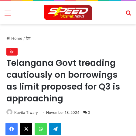
Menu
Se
Home
/
देश
देश
Telangana Govt treading
cautiously on borrowings
as limit proposed for Q3 is
approaching
Kavita Tiwary
November 18, 2024
0
Facebook
X
WhatsApp
Telegram