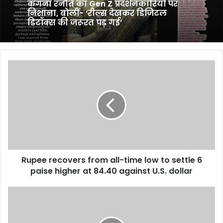
कंगना रनौत का Gen Z प्रदर्शनकारियों पर
निशाना, बोलीं- ‘रील्स देखकर डिजिटल
डिटॉक्स की जरूरत पड़ गई’
Rupee
recovers
from
all-
time
low
to
settle
6
Rupee recovers from all-time low to settle 6
paise
higher
paise higher at 84.40 against U.S. dollar
at
84.40
Boney
against
M
U.S.
and
dollar
Akon