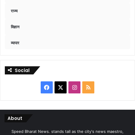
राज्य
विज्ञान
व्यापार
Social
Facebook
X
Instagram
RSS
About
Speed Bharat News. stands tall as the city's news maestro,