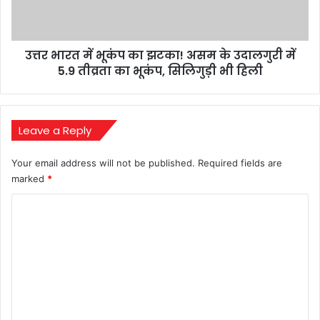
असम
के
उदालगुरी
उत्तर भारत में भूकंप का झटका! असम के उदालगुरी में
में
5.9
5.9 तीव्रता का भूकंप, सिलिगुड़ी भी हिली
तीव्रता
का
भूकंप,
सिलिगुड़ी
Leave a Reply
भी
हिली
Your email address will not be published.
Required fields are
marked
*
C
o
m
m
e
n