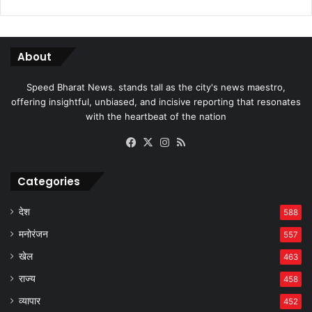
About
Speed Bharat News. stands tall as the city's news maestro,
offering insightful, unbiased, and incisive reporting that resonates
with the heartbeat of the nation
Facebook
X
Instagram
RSS
Categories
देश
588
मनोरंजन
557
खेल
463
राज्य
458
व्यापार
452