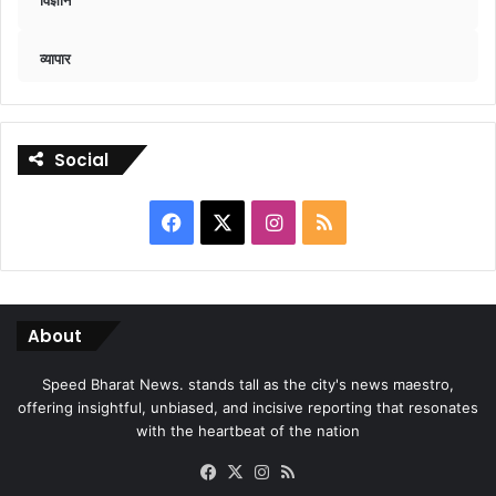
व्यापार
Social
Facebook
X
Instagram
RSS
About
Speed Bharat News. stands tall as the city's news maestro,
offering insightful, unbiased, and incisive reporting that resonates
with the heartbeat of the nation
Facebook
X
Instagram
RSS