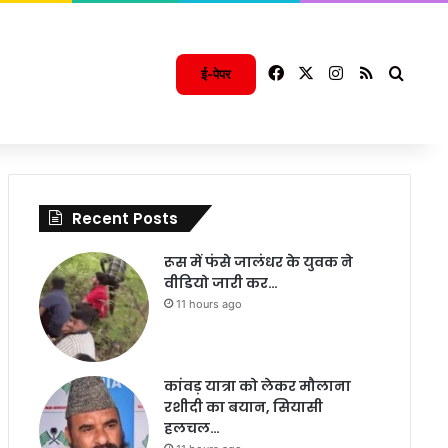
Facebook
X
Instagram
RSS
Searc
ई-पेपर
Recent Posts
रूस में फंसे जालंधर के युवक ने
वीडियो जारी कर…
11 hours ago
कांवड़ यात्रा को लेकर मौलाना
रशीदी का बयान, सियासी
हलचल…