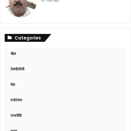
1 day ago
Categories
खेल
टेक्नॉलॉजी
देश
मनोरंजन
राजनीति