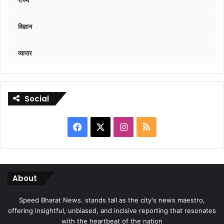
राज्य
विज्ञान
व्यापार
Social
Facebook
X
Instagram
RSS
About
Speed Bharat News. stands tall as the city's news maestro,
offering insightful, unbiased, and incisive reporting that resonates
with the heartbeat of the nation