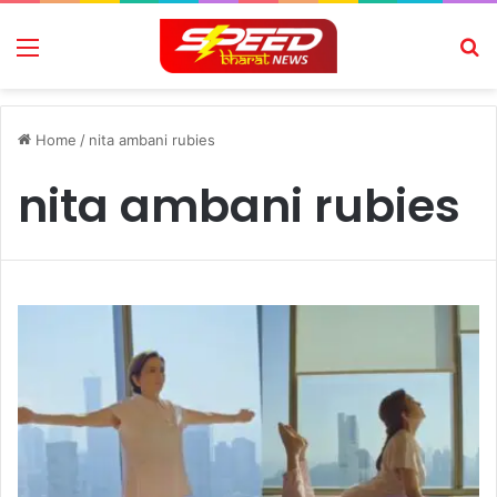
Menu
Se
Home
/
nita ambani rubies
nita ambani rubies