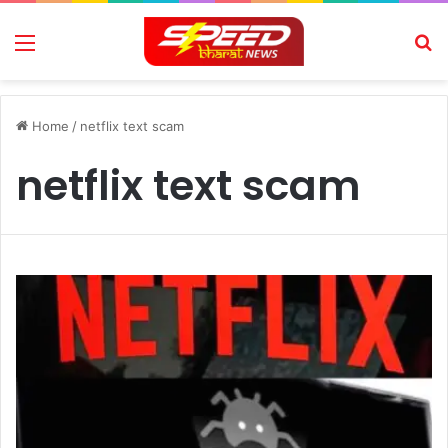
Menu
Se
Home
/
netflix text scam
netflix text scam