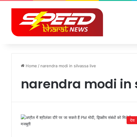
Home
/
narendra modi in silvassa live
narendra modi in s
देश