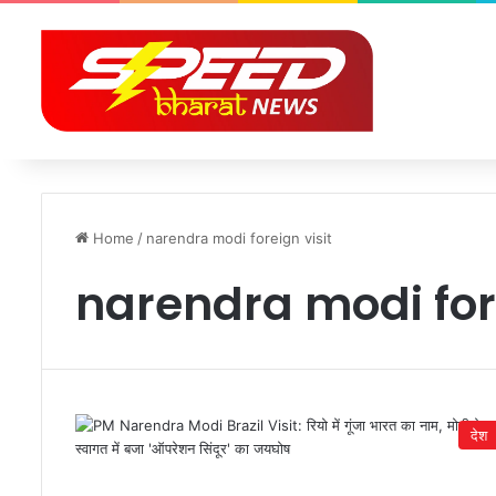
Home
/
narendra modi foreign visit
narendra modi fore
देश