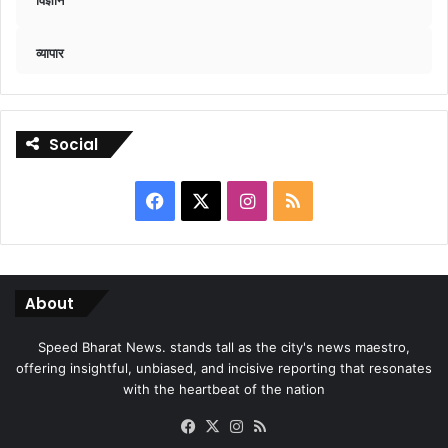
व्यापार
Social
Facebook
X
Instagram
RSS
About
Speed Bharat News. stands tall as the city's news maestro,
offering insightful, unbiased, and incisive reporting that resonates
with the heartbeat of the nation
Facebook
X
Instagram
RSS