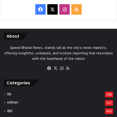
Facebook
X
Instagram
RSS
About
Speed Bharat News. stands tall as the city's news maestro,
offering insightful, unbiased, and incisive reporting that resonates
with the heartbeat of the nation
Facebook
X
Instagram
RSS
Categories
देश
588
मनोरंजन
557
खेल
463