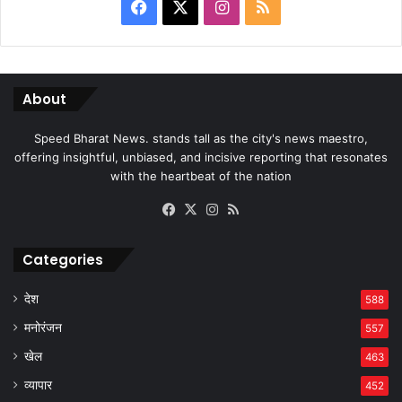
Facebook
X
Instagram
RSS
About
Speed Bharat News. stands tall as the city's news maestro,
offering insightful, unbiased, and incisive reporting that resonates
with the heartbeat of the nation
Facebook
X
Instagram
RSS
Categories
देश
588
मनोरंजन
557
खेल
463
व्यापार
452