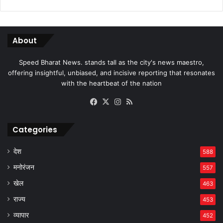
About
Speed Bharat News. stands tall as the city's news maestro,
offering insightful, unbiased, and incisive reporting that resonates
with the heartbeat of the nation
Facebook
X
Instagram
RSS
Categories
देश
588
मनोरंजन
557
खेल
463
राज्य
453
व्यापार
452