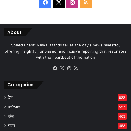
Facebook
X
Instagram
RSS
About
Speed Bharat News. stands tall as the city's news maestro,
offering insightful, unbiased, and incisive reporting that resonates
with the heartbeat of the nation
Facebook
X
Instagram
RSS
Categories
देश
588
मनोरंजन
557
खेल
463
राज्य
453