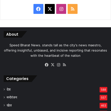
Facebook
X
Instagram
RSS
About
Speed Bharat News. stands tall as the city's news maestro,
offering insightful, unbiased, and incisive reporting that resonates
with the heartbeat of the nation
Facebook
X
Instagram
RSS
Categories
देश
588
मनोरंजन
557
खेल
463