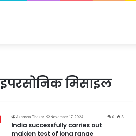
 हाइपरसोनिक मिसाइल
Akansha Thakar
November 17, 2024
0
8
India successfully carries out
maiden test of long range