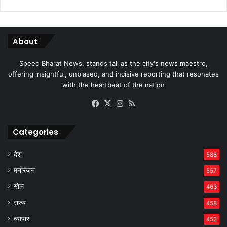
About
Speed Bharat News. stands tall as the city's news maestro,
offering insightful, unbiased, and incisive reporting that resonates
with the heartbeat of the nation
Facebook
X
Instagram
RSS
Categories
देश
588
मनोरंजन
557
खेल
463
राज्य
458
व्यापार
452