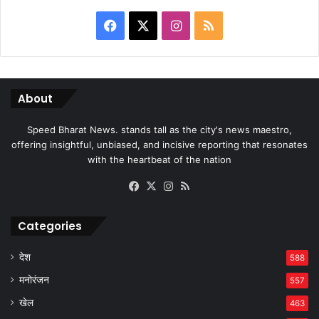
Facebook
X
Instagram
RSS
About
Speed Bharat News. stands tall as the city's news maestro,
offering insightful, unbiased, and incisive reporting that resonates
with the heartbeat of the nation
Facebook
X
Instagram
RSS
Categories
देश
588
मनोरंजन
557
खेल
463