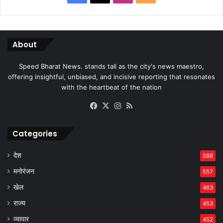
About
Speed Bharat News. stands tall as the city's news maestro,
offering insightful, unbiased, and incisive reporting that resonates
with the heartbeat of the nation
Facebook
X
Instagram
RSS
Categories
देश
588
मनोरंजन
557
खेल
463
राज्य
453
व्यापार
452