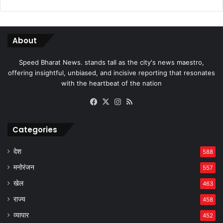
About
Speed Bharat News. stands tall as the city's news maestro,
offering insightful, unbiased, and incisive reporting that resonates
with the heartbeat of the nation
Facebook
X
Instagram
RSS
Categories
देश
588
मनोरंजन
557
खेल
463
राज्य
458
व्यापार
452