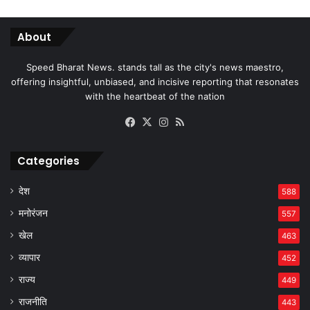
About
Speed Bharat News. stands tall as the city's news maestro,
offering insightful, unbiased, and incisive reporting that resonates
with the heartbeat of the nation
Facebook
X
Instagram
RSS
Categories
देश
588
मनोरंजन
557
खेल
463
व्यापार
452
राज्य
449
राजनीति
443