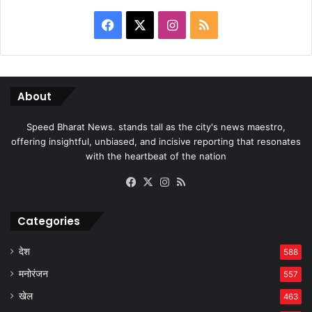
Facebook
X
Instagram
RSS
About
Speed Bharat News. stands tall as the city's news maestro,
offering insightful, unbiased, and incisive reporting that resonates
with the heartbeat of the nation
Facebook
X
Instagram
RSS
Categories
देश
588
मनोरंजन
557
खेल
463