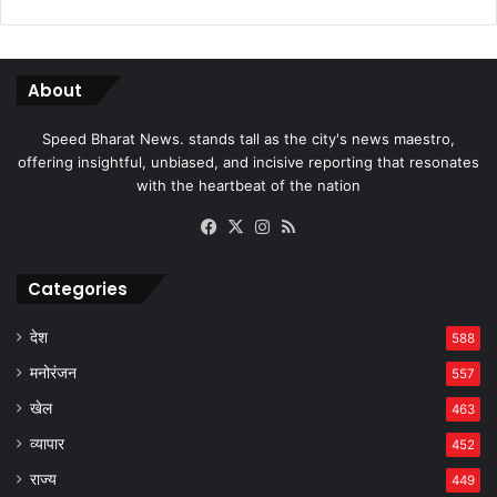
About
Speed Bharat News. stands tall as the city's news maestro,
offering insightful, unbiased, and incisive reporting that resonates
with the heartbeat of the nation
Facebook
X
Instagram
RSS
Categories
देश
588
मनोरंजन
557
खेल
463
व्यापार
452
राज्य
449