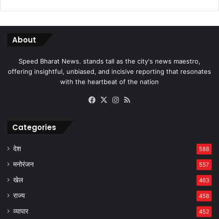
About
Speed Bharat News. stands tall as the city's news maestro,
offering insightful, unbiased, and incisive reporting that resonates
with the heartbeat of the nation
Facebook
X
Instagram
RSS
Categories
देश
588
मनोरंजन
557
खेल
463
राज्य
458
व्यापार
452