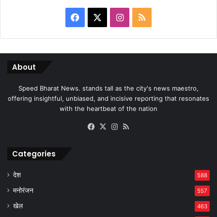
Facebook
X
Instagram
RSS
About
Speed Bharat News. stands tall as the city's news maestro,
offering insightful, unbiased, and incisive reporting that resonates
with the heartbeat of the nation
Facebook
X
Instagram
RSS
Categories
देश
588
मनोरंजन
557
खेल
463