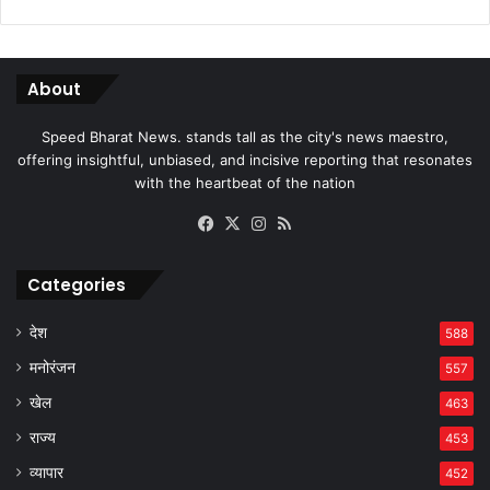
About
Speed Bharat News. stands tall as the city's news maestro,
offering insightful, unbiased, and incisive reporting that resonates
with the heartbeat of the nation
Facebook
X
Instagram
RSS
Categories
देश
588
मनोरंजन
557
खेल
463
राज्य
453
व्यापार
452