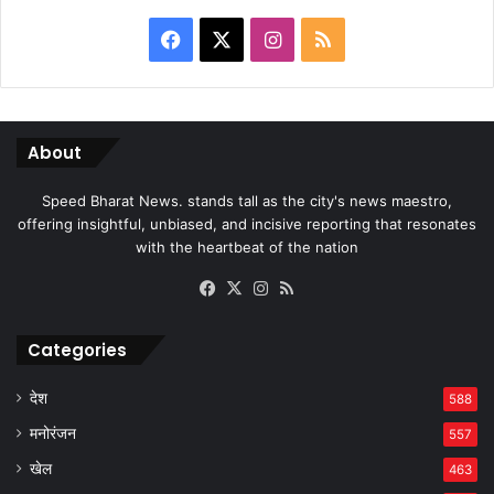
Facebook
X
Instagram
RSS
About
Speed Bharat News. stands tall as the city's news maestro,
offering insightful, unbiased, and incisive reporting that resonates
with the heartbeat of the nation
Facebook
X
Instagram
RSS
Categories
देश
588
मनोरंजन
557
खेल
463