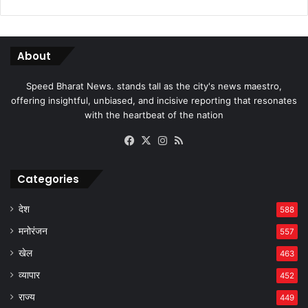
About
Speed Bharat News. stands tall as the city's news maestro,
offering insightful, unbiased, and incisive reporting that resonates
with the heartbeat of the nation
Facebook
X
Instagram
RSS
Categories
देश
588
मनोरंजन
557
खेल
463
व्यापार
452
राज्य
449