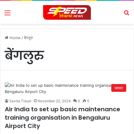
Menu
Se
Home
/
बेंगलुरु
बेंगलुरु
व्यापार
Savita Tiwari
November 22, 2024
0
5
Air India to set up basic maintenance
training organisation in Bengaluru
Airport City