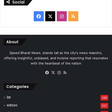
Social
Facebook
X
Instagram
RSS
About
Speed Bharat News. stands tall as the city's news maestro,
offering insightful, unbiased, and incisive reporting that resonates
with the heartbeat of the nation
Facebook
X
Instagram
RSS
Categories
देश
588
मनोरंजन
557