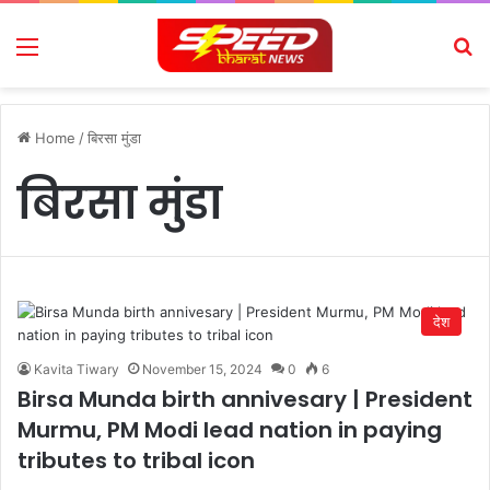
Menu
Se
Home
/
बिरसा मुंडा
बिरसा मुंडा
देश
Kavita Tiwary
November 15, 2024
0
6
Birsa Munda birth annivesary | President
Murmu, PM Modi lead nation in paying
tributes to tribal icon