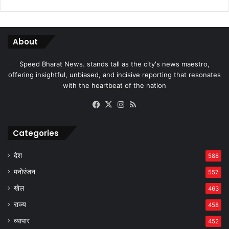
About
Speed Bharat News. stands tall as the city's news maestro,
offering insightful, unbiased, and incisive reporting that resonates
with the heartbeat of the nation
Facebook
X
Instagram
RSS
Categories
देश
588
मनोरंजन
557
खेल
463
राज्य
458
व्यापार
452