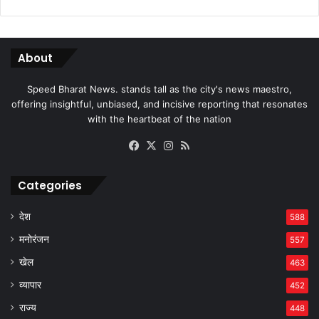
About
Speed Bharat News. stands tall as the city's news maestro,
offering insightful, unbiased, and incisive reporting that resonates
with the heartbeat of the nation
Facebook
X
Instagram
RSS
Categories
देश
588
मनोरंजन
557
खेल
463
व्यापार
452
राज्य
448