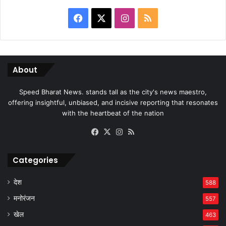
Facebook
X
Instagram
RSS
About
Speed Bharat News. stands tall as the city's news maestro,
offering insightful, unbiased, and incisive reporting that resonates
with the heartbeat of the nation
Facebook
X
Instagram
RSS
Categories
देश
588
मनोरंजन
557
खेल
463