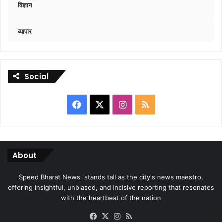
विज्ञान
व्यापार
Social
Facebook
X
Instagram
RSS
About
Speed Bharat News. stands tall as the city's news maestro,
offering insightful, unbiased, and incisive reporting that resonates
with the heartbeat of the nation
Facebook
X
Instagram
RSS