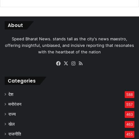
About
Speed Bharat News. stands tall as the city's news maestro,
offering insightful, unbiased, and incisive reporting that resonates
with the heartbeat of the nation
Facebook
X
Instagram
RSS
Categories
देश
588
मनोरंजन
557
राज्य
463
खेल
463
राजनीति
455