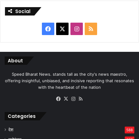
Social
Facebook
X
Instagram
RSS
About
Speed Bharat News. stands tall as the city's news maestro,
offering insightful, unbiased, and incisive reporting that resonates
with the heartbeat of the nation
Facebook
X
Instagram
RSS
Categories
देश
588