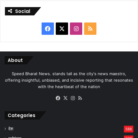
Social
Facebook
X
Instagram
RSS
About
Speed Bharat News. stands tall as the city's news maestro,
offering insightful, unbiased, and incisive reporting that resonates
with the heartbeat of the nation
Facebook
X
Instagram
RSS
Categories
देश
588