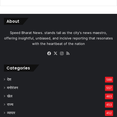
About
Speed Bharat News. stands tall as the city's news maestro,
offering insightful, unbiased, and incisive reporting that resonates
with the heartbeat of the nation
Facebook
X
Instagram
RSS
Categories
देश
588
मनोरंजन
557
खेल
463
राज्य
453
व्यापार
452