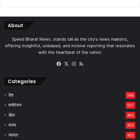
About
Speed Bharat News. stands tall as the city's news maestro,
offering insightful, unbiased, and incisive reporting that resonates
with the heartbeat of the nation
Facebook
X
Instagram
RSS
Categories
देश
588
मनोरंजन
557
खेल
463
राज्य
453
व्यापार
452