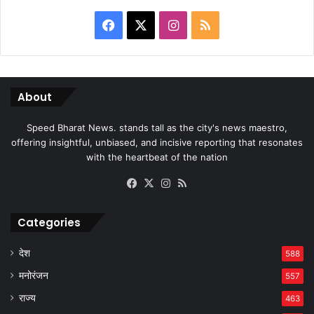
Facebook
X
Instagram
RSS
About
Speed Bharat News. stands tall as the city's news maestro,
offering insightful, unbiased, and incisive reporting that resonates
with the heartbeat of the nation
Facebook
X
Instagram
RSS
Categories
देश
588
मनोरंजन
557
राज्य
463